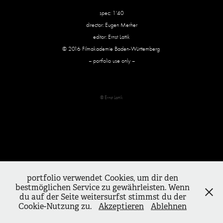
spec: 1'40
director: Eugen Merher
editor: Ernst Lattik
© 2016 Filmakademie Baden-Württemberg
– portfolio use only –
© Ernst Lattik
portfolio verwendet Cookies, um dir den
bestmöglichen Service zu gewährleisten. Wenn
du auf der Seite weitersurfst stimmst du der
Cookie-Nutzung zu.
Akzeptieren
Ablehnen