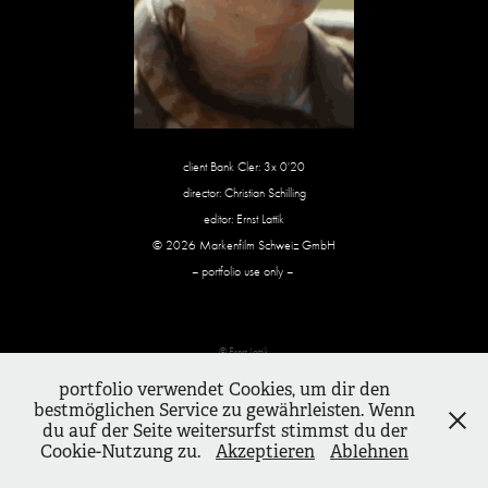
client Bank Cler: 3x 0'20
director: Christian Schilling
editor: Ernst Lattik
© 2026 Markenfilm Schweiz GmbH
– portfolio use only –
© Ernst Lattik
portfolio verwendet Cookies, um dir den
bestmöglichen Service zu gewährleisten. Wenn
du auf der Seite weitersurfst stimmst du der
Cookie-Nutzung zu.
Akzeptieren
Ablehnen