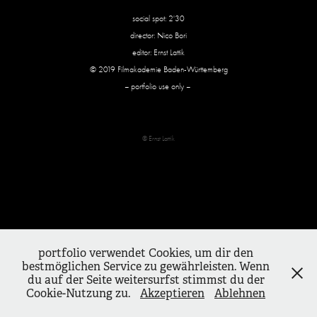
social spot: 2'30
director: Nico Bori
editor: Ernst Lattik
© 2019 Filmakademie Baden-Württemberg
– portfolio use only –
© Ernst Lattik
portfolio verwendet Cookies, um dir den
bestmöglichen Service zu gewährleisten. Wenn
du auf der Seite weitersurfst stimmst du der
Cookie-Nutzung zu.
Akzeptieren
Ablehnen