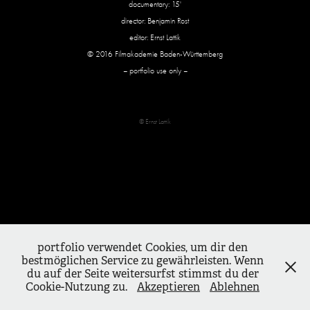
documentary: 15'
director: Benjamin Rost
editor: Ernst Lattik
© 2016 Filmakademie Baden-Württemberg
– portfolio use only –
© Ernst Lattik
portfolio verwendet Cookies, um dir den
bestmöglichen Service zu gewährleisten. Wenn
du auf der Seite weitersurfst stimmst du der
Cookie-Nutzung zu.
Akzeptieren
Ablehnen