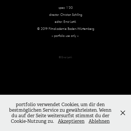
spec: 1'30
director: Christian Schilling
editor: Ernst Lattik
© 2019 Filmakademie Baden-Württemberg
– portfolio use only –
© Ernst Lattik
portfolio verwendet Cookies, um dir den
bestmöglichen Service zu gewährleisten. Wenn
du auf der Seite weitersurfst stimmst du der
Cookie-Nutzung zu.
Akzeptieren
Ablehnen