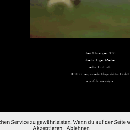
client Volkswagen: 0'30
director: Eugen Merher
editor: Ernst Lattik
© 2022 Tempomedia Filmproduktion GmbH
– portfolio use only –
© Ernst Lattik
chen Service zu gewährleisten. Wenn du auf der Seite 
Akzeptieren
Ablehnen